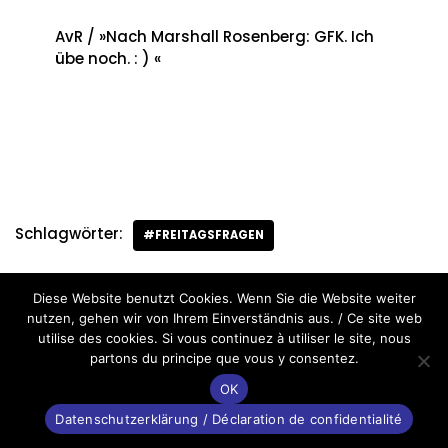
AvR / »Nach Marshall Rosenberg: GFK. Ich
übe noch. : ) «
Schlagwörter:
#FREITAGSFRAGEN
Diese Website benutzt Cookies. Wenn Sie die Website weiter
nutzen, gehen wir von Ihrem Einverständnis aus. / Ce site web
utilise des cookies. Si vous continuez à utiliser le site, nous
partons du principe que vous y consentez.
OK
Datenschutzerklärung / Déclaration de confidentialité
Neve
&
WordPress