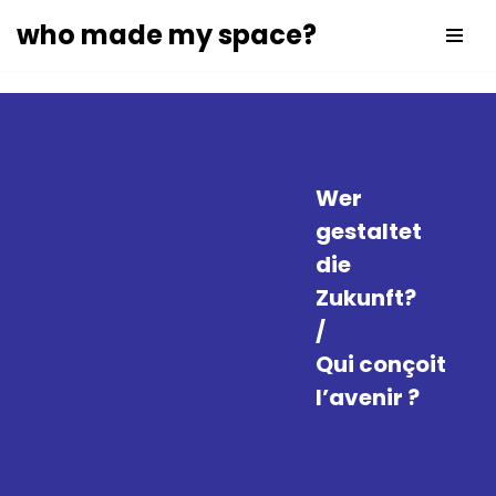
who made my space?
Zum
Inhalt
springen
Wer
gestaltet
die
Zukunft?
/
Qui conçoit
l’avenir ?