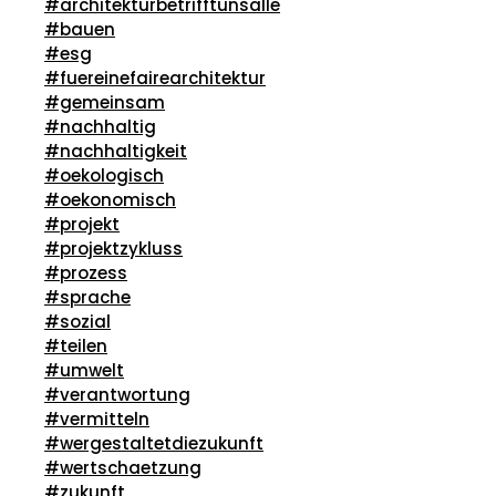
#architekturbetrifftunsalle
#bauen
#esg
#fuereinefairearchitektur
#gemeinsam
#nachhaltig
#nachhaltigkeit
#oekologisch
#oekonomisch
#projekt
#projektzykluss
#prozess
#sprache
#sozial
#teilen
#umwelt
#verantwortung
#vermitteln
#wergestaltetdiezukunft
#wertschaetzung
#zukunft