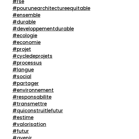
#rse
#pourunearchitectureequitable
#ensemble
#durable
#developpementdurable
#ecologie
#economie
#projet
#cycledeprojets
#processus
#langue
#social
#partager
#environnement
#responsabilite
#transmettre
#quiconstruitlefutur
#estime
#valorisation
#futur
#avenir